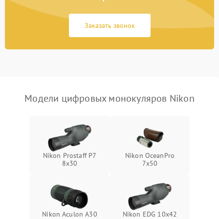
Неисправность Wi-
1500 ₽
Подробнее →
Fi/Bluetooth модуля
Заказать звонок
Проблемы с калибровкой
1000 ₽
Подробнее →
изображения
Неисправность разъемов
500 ₽
Подробнее →
(MicroSD, AV)
Модели цифровых монокуляров Nikon
Неисправность системы
2000 ₽
Подробнее →
стабилизации
Проблемы с заземлением
1000 ₽
Подробнее →
Nikon Prostaff P7
Nikon OceanPro
8x30
7x50
Повреждение печатной
2800 ₽
Подробнее →
платы
Неисправность кнопок
500 ₽
Подробнее →
управления
Nikon Aculon A30
Nikon EDG 10x42