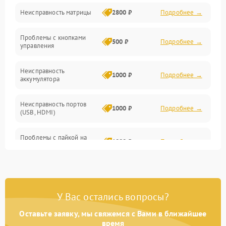
Неисправность матрицы
2800 ₽
Подробнее →
Управление
Проблемы с кнопками
Механические повреждения
500 ₽
Подробнее →
управления
Неисправность
1000 ₽
Подробнее →
аккумулятора
Неисправность портов
1000 ₽
Подробнее →
(USB, HDMI)
Проблемы с пайкой на
1000 ₽
Подробнее →
плате
Неисправность
2800 ₽
Подробнее →
процессора
У Вас остались вопросы?
Повреждение внутренних
500 ₽
Подробнее →
проводов
Оставьте заявку, мы свяжемся с Вами в ближайшее
время