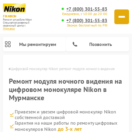
+7 (800) 301-55-83
Ежедневно, с 10:00 до 20:00
FIX-NIKON
+7 (800) 301-55-83
Ремонт устройств Nikon
Специализированный
Звонок бесплатный по РФ
cервисный центр г.
Мурманск
Мы ремонтируем
Позвонить
анске
Цифровой монокуляр Nikon ремонт модуля ночного видения
Ремонт модуля ночного видения на
цифровом монокуляре Nikon в
Мурманске
Привезем и увезем цифровой монокуляр Nikon
собственной доставкой
Гарантия на наши работы по ремонту цифровых
Ремонт цифровых биноклей Nikon
Ремонт оптических нивелиров Nikon
Ремонт оптических прицелов Nikon
до 3-х лет
монокуляров Nikon