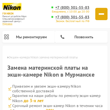
+7 (800) 301-55-83
Ежедневно, с 10:00 до 20:00
FIX-NIKON
+7 (800) 301-55-83
Ремонт устройств Nikon
Специализированный
Звонок бесплатный по РФ
cервисный центр г.
Мурманск
Мы ремонтируем
Позвонить
анске
Экшен-камера Nikon замена материнской платы
Замена материнской платы на
экшн-камере Nikon в Мурманске
Привезем и увезем экшн-камеру Nikon
собственной доставкой
Гарантия на наши работы по ремонту экшн-камер
до 3-х лет
Nikon
Ремонт цифровых монокуляров Nikon
Ремонт оптических прицелов Nikon
Ремонт цифровых биноклей Nikon
Ремонт оптических нивелиров Nikon
Срочный ремонт экшн-камер Nikon в течении часа