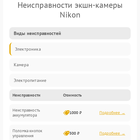
Неисправности экшн-камеры
Nikon
Виды неисправностей
Электроника
Камера
Электропитание
Неисправности
Стоимость
Память/Носитель
Неисправность
Хранение данных
1000 ₽
Подробнее →
аккумулятора
Механические повреждения
Поломка кнопок
500 ₽
Подробнее →
управления