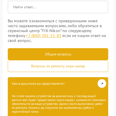
Вы можете ознакомиться с приведенными ниже
часто задаваемыми вопросами, либо обратиться в
сервисный центр “FIX-Nikon” по следующему
телефону
+7 (800) 301-55-83
если не нашли ответ на
свой вопрос.
Общие вопросы
Вопросы по ремонту экшн-камер
Какие документы вы предоставляете?
На этапе приема устройства на диагностику и последующий
ремонт вам будет предоставлен заказ-наряд с указанием страховых
обязательств на ваше устройство. Далее, после выполнения работ
по ремонту техники, вы получите акт выполненных работ и
гарантийный талон.