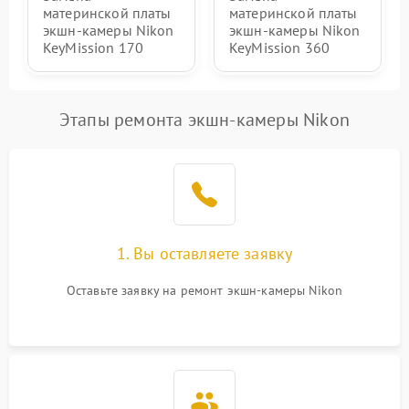
1000 ₽
Подробнее →
материнской платы
материнской платы
защиты от перегрузок
экшн-камеры Nikon
экшн-камеры Nikon
KeyMission 170
KeyMission 360
Неисправность системы
1000 ₽
Подробнее →
защиты от перегрева
Этапы ремонта экшн-камеры Nikon
1. Вы оставляете заявку
Оставьте заявку на ремонт экшн-камеры Nikon