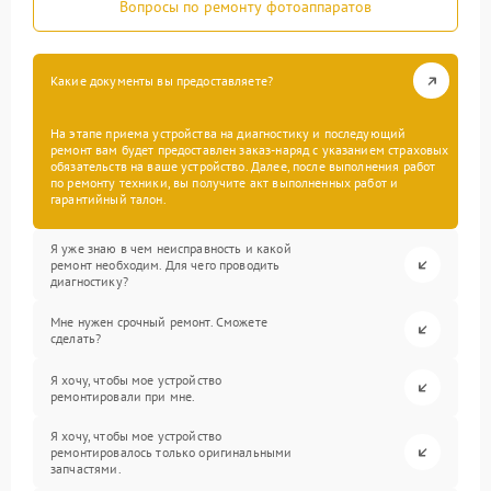
Вопросы по ремонту фотоаппаратов
Какие документы вы предоставляете?
На этапе приема устройства на диагностику и последующий
ремонт вам будет предоставлен заказ-наряд с указанием страховых
обязательств на ваше устройство. Далее, после выполнения работ
по ремонту техники, вы получите акт выполненных работ и
гарантийный талон.
Я уже знаю в чем неисправность и какой
ремонт необходим. Для чего проводить
диагностику?
Мне нужен срочный ремонт. Сможете
сделать?
Я хочу, чтобы мое устройство
ремонтировали при мне.
Я хочу, чтобы мое устройство
ремонтировалось только оригинальными
запчастями.