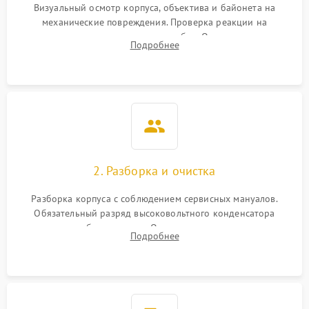
Визуальный осмотр корпуса, объектива и байонета на
механические повреждения. Проверка реакции на
включение, считывание кодов ошибок. Оценка состояния
Подробнее
матрицы и затвора, проверка работы автофокуса и вспышки.
2. Разборка и очистка
Разборка корпуса с соблюдением сервисных мануалов.
Обязательный разряд высоковольтного конденсатора
вспышки для безопасности. Очистка внутренних узлов от
Подробнее
пыли, песка и следов влаги с помощью спецсредств.