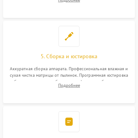
Подробнее
автофокуса. Восстановление геометрии тубуса объектива
при заклинивании.
5. Сборка и юстировка
Аккуратная сборка аппарата. Профессиональная влажная и
сухая чистка матрицы от пылинок. Программная юстировка
рабочего отрезка, калибровка автофокуса, стабилизатора и
Подробнее
экспозамера с помощью сервисного ПО.