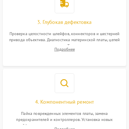
3. Глубокая дефектовка
Проверка целостности шлейфов, коннекторов и шестерней
привода объектива. Диагностика материнской платы, цепей
питания и картоприемника. Тестирование механизма
Подробнее
затвора и блока внутрикамерной стабилизации.
4. Компонентный ремонт
Пайка поврежденных элементов платы, замена
предохранителей и контроллеров. Установка новых
шлейфов, дисплея, механизма затвора или двигателя