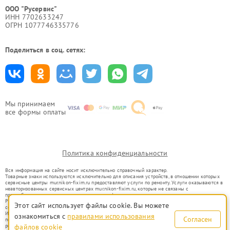
ООО "Русервис"
ИНН 7702633247
ОГРН 1077746335776
Поделиться в соц. сетях:
Мы принимаем
все формы оплаты
Политика конфиденциальности
Вся информация на сайте носит исключительно справочный характер.
Товарные знаки используются исключительно для описания устройств, в отношении которых
сервисные центры mur.nikon-fixim.ru предоставляют услуги по ремонту. Услуги оказываются в
неавторизованных сервисных центрах mur.nikon-fixim.ru, которые не связаны с
правообладателями товарных знаков или их официальными представителями.
Ремонт осуществляется для устройств, уже введенных в гражданский оборот в соответствии
Этот сайт использует файлы cookie. Вы можете
со статьей 1487 ГК РФ.
Использование товарных знаков не преследует цели индивидуализации услуг или введения
ознакомиться с
правилами использования
Согласен
потребителей в заблуждение, а служит для информирования о предоставляемых услугах по
ремонту техники указанных брендов.
файлов cookie