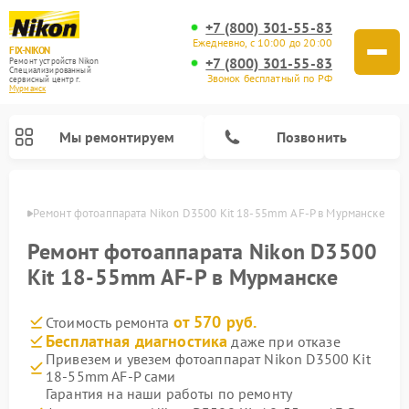
+7 (800) 301-55-83
Ежедневно, с 10:00 до 20:00
FIX-NIKON
+7 (800) 301-55-83
Ремонт устройств Nikon
Специализированный
Звонок бесплатный по РФ
cервисный центр г.
Мурманск
Мы ремонтируем
Позвонить
анске
Ремонт фотоаппарата Nikon D3500 Kit 18-55mm AF-P в Мурманске
Ремонт фотоаппарата Nikon D3500
Kit 18-55mm AF-P в Мурманске
от 570 руб.
Стоимость ремонта
Бесплатная диагностика
даже при отказе
Привезем и увезем фотоаппарат Nikon D3500 Kit
18-55mm AF-P сами
Ремонт оптических прицелов Nikon
Ремонт цифровых монокуляров Nikon
Ремонт цифровых биноклей Nikon
Ремонт оптических нивелиров Nikon
Гарантия на наши работы по ремонту