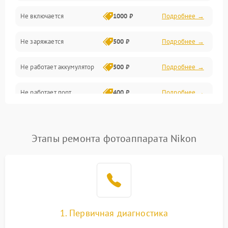
Не включается
1000 ₽
Подробнее →
Проблемы с картами памяти
Не заряжается
500 ₽
Подробнее →
Объективы
Не работает аккумулятор
500 ₽
Подробнее →
Программные сбои
Не работает порт
400 ₽
Подробнее →
Коммуникации и интерфейсы
Сломана матрица
800 ₽
Подробнее →
Этапы ремонта фотоаппарата Nikon
1. Первичная диагностика