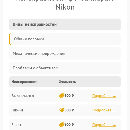
Nikon
Виды неисправностей
Общие поломки
Механические повреждения
Проблемы с объективом
Неисправности
Стоимость
Электронные ошибки
Выключается
800 ₽
Подробнее →
Механические проблемы
Глючит
500 ₽
Подробнее →
Матрица и оптика
Залит
600 ₽
Подробнее →
Питание и питание цепей