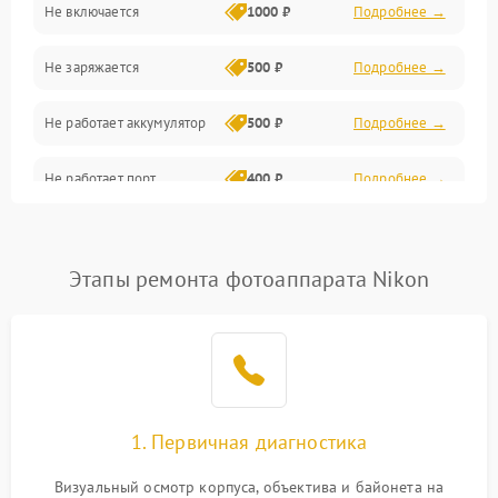
Не включается
1000 ₽
Подробнее →
Проблемы с картами памяти
Не заряжается
500 ₽
Подробнее →
Объективы
Не работает аккумулятор
500 ₽
Подробнее →
Программные сбои
Не работает порт
400 ₽
Подробнее →
Коммуникации и интерфейсы
Сломана матрица
800 ₽
Подробнее →
Этапы ремонта фотоаппарата Nikon
1. Первичная диагностика
Визуальный осмотр корпуса, объектива и байонета на