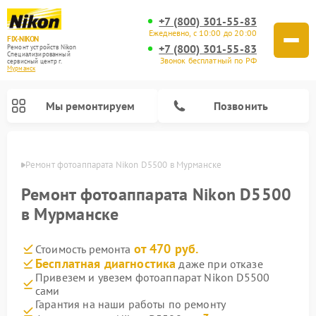
+7 (800) 301-55-83
Ежедневно, с 10:00 до 20:00
FIX-NIKON
+7 (800) 301-55-83
Ремонт устройств Nikon
Специализированный
Звонок бесплатный по РФ
cервисный центр г.
Мурманск
Мы ремонтируем
Позвонить
анске
Ремонт фотоаппарата Nikon D5500 в Мурманске
Ремонт фотоаппарата Nikon D5500
в Мурманске
от 470 руб.
Стоимость ремонта
Бесплатная диагностика
даже при отказе
Привезем и увезем фотоаппарат Nikon D5500
сами
Ремонт оптических прицелов Nikon
Ремонт цифровых монокуляров Nikon
Ремонт цифровых биноклей Nikon
Ремонт оптических нивелиров Nikon
Гарантия на наши работы по ремонту