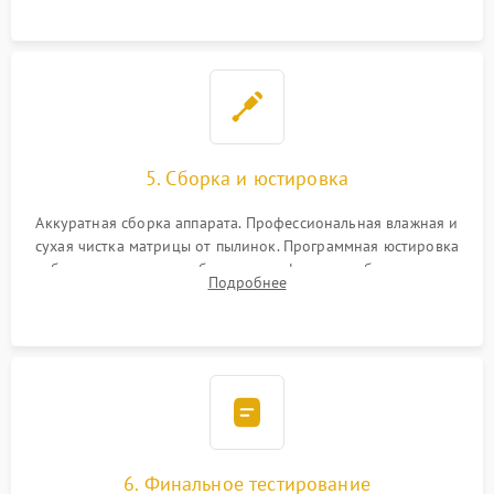
при заклинивании.
5. Сборка и юстировка
Аккуратная сборка аппарата. Профессиональная влажная и
сухая чистка матрицы от пылинок. Программная юстировка
рабочего отрезка, калибровка автофокуса, стабилизатора и
Подробнее
экспозамера с помощью сервисного ПО.
6. Финальное тестирование