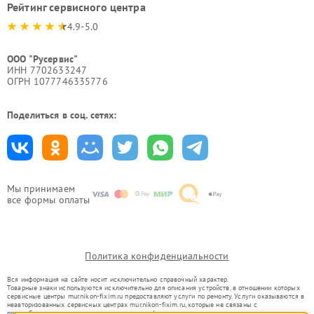
Рейтинг сервисного центра
4.9-5.0
ООО "Русервис"
ИНН 7702633247
ОГРН 1077746335776
Поделиться в соц. сетях:
Мы принимаем
все формы оплаты
Политика конфиденциальности
Вся информация на сайте носит исключительно справочный характер.
Товарные знаки используются исключительно для описания устройств, в отношении которых
сервисные центры mur.nikon-fixim.ru предоставляют услуги по ремонту. Услуги оказываются в
неавторизованных сервисных центрах mur.nikon-fixim.ru, которые не связаны с
правообладателями товарных знаков или их официальными представителями.