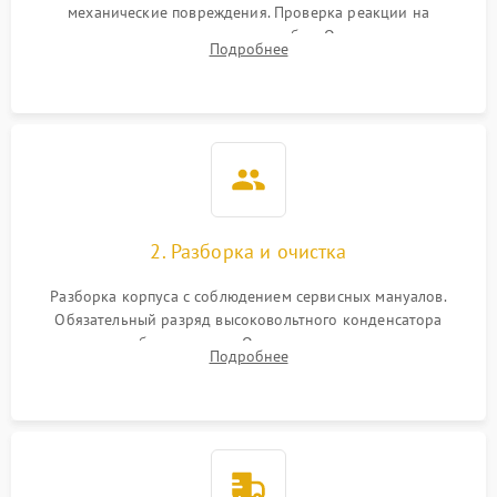
механические повреждения. Проверка реакции на
включение, считывание кодов ошибок. Оценка состояния
Подробнее
матрицы и затвора, проверка работы автофокуса и вспышки.
2. Разборка и очистка
Разборка корпуса с соблюдением сервисных мануалов.
Обязательный разряд высоковольтного конденсатора
вспышки для безопасности. Очистка внутренних узлов от
Подробнее
пыли, песка и следов влаги с помощью спецсредств.