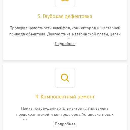
3. Глубокая дефектовка
Проверка целостности шлейфов, коннекторов и шестерней
привода объектива. Диагностика материнской платы, цепей
питания и картоприемника. Тестирование механизма
Подробнее
затвора и блока внутрикамерной стабилизации.
4. Компонентный ремонт
Пайка поврежденных элементов платы, замена
предохранителей и контроллеров. Установка новых
шлейфов, дисплея, механизма затвора или двигателя
Подробнее
автофокуса. Восстановление геометрии тубуса объектива