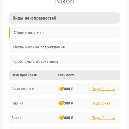
Nikon
Виды неисправностей
Общие поломки
Механические повреждения
Проблемы с объективом
Неисправности
Стоимость
Электронные ошибки
Выключается
800 ₽
Подробнее →
Механические проблемы
Глючит
500 ₽
Подробнее →
Матрица и оптика
Залит
600 ₽
Подробнее →
Питание и питание цепей