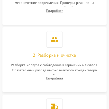
механические повреждения. Проверка реакции на
включение, считывание кодов ошибок. Оценка состояния
Подробнее
матрицы и затвора, проверка работы автофокуса и вспышки.
2. Разборка и очистка
Разборка корпуса с соблюдением сервисных мануалов.
Обязательный разряд высоковольтного конденсатора
вспышки для безопасности. Очистка внутренних узлов от
Подробнее
пыли, песка и следов влаги с помощью спецсредств.