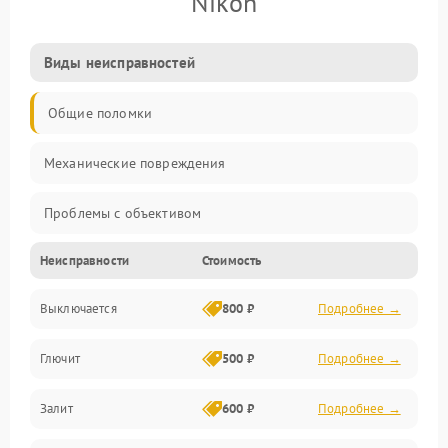
Nikon
Виды неисправностей
Общие поломки
Механические повреждения
Проблемы с объективом
Неисправности
Стоимость
Электронные ошибки
Выключается
800 ₽
Подробнее →
Механические проблемы
Глючит
500 ₽
Подробнее →
Матрица и оптика
Залит
600 ₽
Подробнее →
Питание и питание цепей