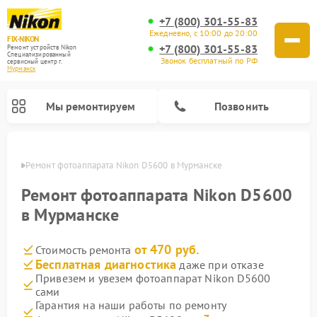
+7 (800) 301-55-83
Ежедневно, с 10:00 до 20:00
FIX-NIKON
+7 (800) 301-55-83
Ремонт устройств Nikon
Специализированный
Звонок бесплатный по РФ
cервисный центр г.
Мурманск
Мы ремонтируем
Позвонить
анске
Ремонт фотоаппарата Nikon D5600 в Мурманске
Ремонт фотоаппарата Nikon D5600
в Мурманске
от 470 руб.
Стоимость ремонта
Бесплатная диагностика
даже при отказе
Привезем и увезем фотоаппарат Nikon D5600
сами
Ремонт оптических прицелов Nikon
Ремонт цифровых монокуляров Nikon
Ремонт цифровых биноклей Nikon
Ремонт оптических нивелиров Nikon
Гарантия на наши работы по ремонту