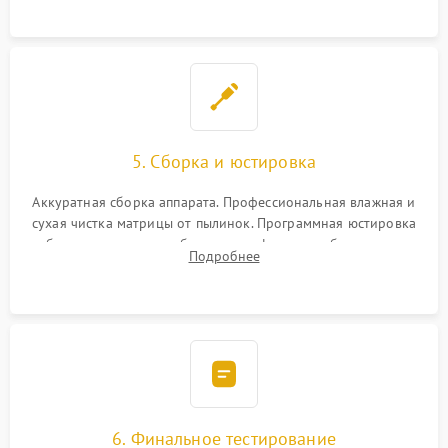
при заклинивании.
5. Сборка и юстировка
Аккуратная сборка аппарата. Профессиональная влажная и
сухая чистка матрицы от пылинок. Программная юстировка
рабочего отрезка, калибровка автофокуса, стабилизатора и
Подробнее
экспозамера с помощью сервисного ПО.
6. Финальное тестирование