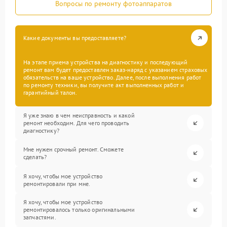
Вопросы по ремонту фотоаппаратов
Какие документы вы предоставляете?
На этапе приема устройства на диагностику и последующий
ремонт вам будет предоставлен заказ-наряд с указанием страховых
обязательств на ваше устройство. Далее, после выполнения работ
по ремонту техники, вы получите акт выполненных работ и
гарантийный талон.
Я уже знаю в чем неисправность и какой
ремонт необходим. Для чего проводить
диагностику?
Мне нужен срочный ремонт. Сможете
сделать?
Я хочу, чтобы мое устройство
ремонтировали при мне.
Я хочу, чтобы мое устройство
ремонтировалось только оригинальными
запчастями.