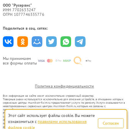
ООО "Русервис"
ИНН 7702633247
ОГРН 1077746335776
Поделиться в соц. сетях:
Мы принимаем
все формы оплаты
Политика конфиденциальности
Вся информация на сайте носит исключительно справочный характер.
Товарные знаки используются исключительно для описания устройств, в отношении которых
сервисные центры mur.nikon-fixim.ru предоставляют услуги по ремонту. Услуги оказываются в
неавторизованных сервисных центрах mur.nikon-fixim.ru, которые не связаны с
правообладателями товарных знаков или их официальными представителями.
Ремонт осуществляется для устройств, уже введенных в гражданский оборот в соответствии
Этот сайт использует файлы cookie. Вы можете
со статьей 1487 ГК РФ.
Использование товарных знаков не преследует цели индивидуализации услуг или введения
ознакомиться с
правилами использования
Согласен
потребителей в заблуждение, а служит для информирования о предоставляемых услугах по
ремонту техники указанных брендов.
файлов cookie