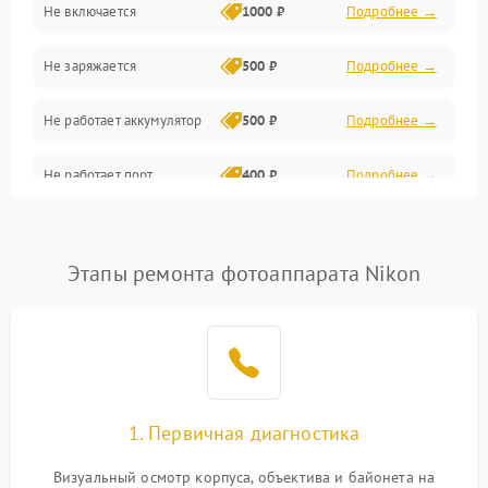
Не включается
1000 ₽
Подробнее →
Проблемы с картами памяти
Не заряжается
500 ₽
Подробнее →
Объективы
Не работает аккумулятор
500 ₽
Подробнее →
Программные сбои
Не работает порт
400 ₽
Подробнее →
Коммуникации и интерфейсы
Сломана матрица
800 ₽
Подробнее →
Этапы ремонта фотоаппарата Nikon
1. Первичная диагностика
Визуальный осмотр корпуса, объектива и байонета на