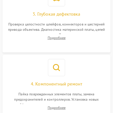
3. Глубокая дефектовка
Проверка целостности шлейфов, коннекторов и шестерней
привода объектива. Диагностика материнской платы, цепей
питания и картоприемника. Тестирование механизма
Подробнее
затвора и блока внутрикамерной стабилизации.
4. Компонентный ремонт
Пайка поврежденных элементов платы, замена
предохранителей и контроллеров. Установка новых
шлейфов, дисплея, механизма затвора или двигателя
Подробнее
автофокуса. Восстановление геометрии тубуса объектива