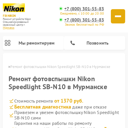
+7 (800) 301-55-83
Ежедневно, с 10:00 до 20:00
FIX-NIKON
+7 (800) 301-55-83
Ремонт устройств Nikon
Специализированный
Звонок бесплатный по РФ
cервисный центр г.
Мурманск
Мы ремонтируем
Позвонить
анске
Ремонт фотовспышки Nikon Speedlight SB-N10 в Мурманске
Ремонт фотовспышки Nikon
Speedlight SB-N10 в Мурманске
от 1370 руб.
Стоимость ремонта
Бесплатная диагностика
даже при отказе
Привезем и увезем фотовспышку Nikon Speedlight
SB-N10 сами
Ремонт цифровых монокуляров Nikon
Ремонт оптических прицелов Nikon
Ремонт цифровых биноклей Nikon
Ремонт оптических нивелиров Nikon
Гарантия на наши работы по ремонту