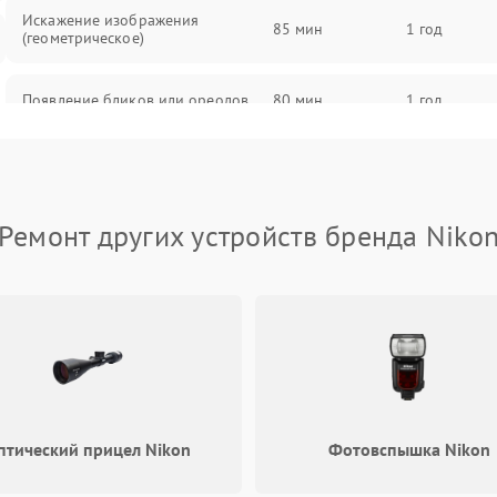
Искажение изображения
85 мин
1 год
(геометрическое)
Появление бликов или ореолов
80 мин
1 год
Проблемы с резкостью при всех
85 мин
1 год
фокусных расстояниях
Ремонт других устройств бренда Niko
птический прицел Nikon
Фотовспышка Nikon