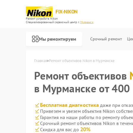
FIX-NIKON
Ремонт устройств Nikon
Специализированный cервисный центр г.
Мурманск
Мы ремонтируем
Срочный ремонт
Це
Главная
Ремонт объективов Nikon в Мурманске
Ремонт объективов
в Мурманске от 400 
Бесплатная диагностика
даже при отказ
Привезем и увезем объектив Nikon собств
Гарантия на наши работы по ремонту объе
Срочный ремонт объективов Nikon в течен
20%
Скидка для вас до
Ремонт оптических прицелов Nikon
Ремонт цифровых биноклей Nikon
Ремонт оптических нивелиров Nikon
Ремонт цифровых монокуляров Nikon