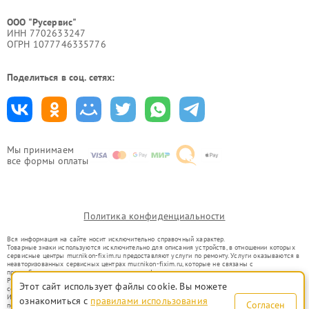
ООО "Русервис"
ИНН 7702633247
ОГРН 1077746335776
Поделиться в соц. сетях:
Мы принимаем
все формы оплаты
Политика конфиденциальности
Вся информация на сайте носит исключительно справочный характер.
Товарные знаки используются исключительно для описания устройств, в отношении которых
сервисные центры mur.nikon-fixim.ru предоставляют услуги по ремонту. Услуги оказываются в
неавторизованных сервисных центрах mur.nikon-fixim.ru, которые не связаны с
правообладателями товарных знаков или их официальными представителями.
Ремонт осуществляется для устройств, уже введенных в гражданский оборот в соответствии
Этот сайт использует файлы cookie. Вы можете
со статьей 1487 ГК РФ.
Использование товарных знаков не преследует цели индивидуализации услуг или введения
ознакомиться с
правилами использования
Согласен
потребителей в заблуждение, а служит для информирования о предоставляемых услугах по