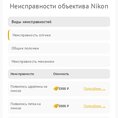
Неисправности объектива Nikon
Виды неисправностей
Неисправность оптики
Общие поломки
Неисправность механики
Неисправности
Стоимость
Неисправность электроники (если объектив с мотором/
стабилизатором)
Появились царапины на
3500 ₽
Подробнее →
линзах
Прочие неисправности
Появились пятна на
3000 ₽
Подробнее →
линзах