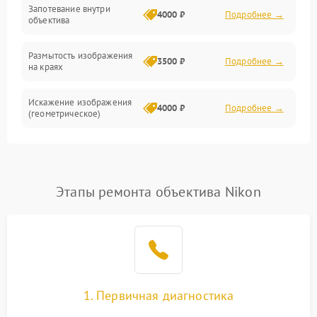
Запотевание внутри
4000 ₽
Подробнее →
объектива
Размытость изображения
3500 ₽
Подробнее →
на краях
Искажение изображения
4000 ₽
Подробнее →
(геометрическое)
Появление бликов или
3500 ₽
Подробнее →
ореолов
Этапы ремонта объектива Nikon
Проблемы с резкостью
при всех фокусных
4500 ₽
Подробнее →
расстояниях
1. Первичная диагностика