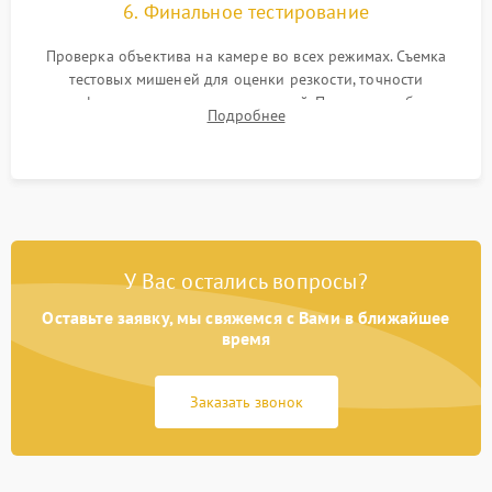
6. Финальное тестирование
Проверка объектива на камере во всех режимах. Съемка
тестовых мишеней для оценки резкости, точности
автофокуса и отсутствия искажений. Проверка работы
Подробнее
диафрагмы на закрытых значениях и тестирование
оптической стабилизации.
У Вас остались вопросы?
Оставьте заявку, мы свяжемся с Вами в ближайшее
время
Заказать звонок