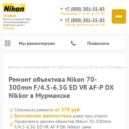
+7 (800) 301-55-83
Ежедневно, с 10:00 до 20:00
FIX-NIKON
+7 (800) 301-55-83
Ремонт устройств Nikon
Специализированный
Звонок бесплатный по РФ
cервисный центр г.
Мурманск
Мы ремонтируем
Позвонить
анске
Ремонт объектива Nikon 70-300mm F/4.5-6.3G ED VR AF-P DX Nikkor в
Ремонт объектива Nikon 70-
300mm F/4.5-6.3G ED VR AF-P DX
Nikkor в Мурманске
от 370 руб.
Стоимость ремонта
Бесплатная диагностика
даже при отказе
Привезем и увезем объектив Nikon 70-300mm
Ремонт цифровых монокуляров Nikon
Ремонт оптических прицелов Nikon
Ремонт цифровых биноклей Nikon
Ремонт оптических нивелиров Nikon
F/4.5-6.3G ED VR AF-P DX Nikkor сами