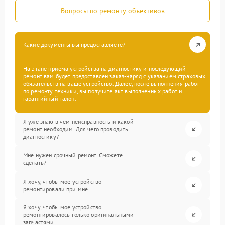
Вопросы по ремонту объективов
Какие документы вы предоставляете?
На этапе приема устройства на диагностику и последующий
ремонт вам будет предоставлен заказ-наряд с указанием страховых
обязательств на ваше устройство. Далее, после выполнения работ
по ремонту техники, вы получите акт выполненных работ и
гарантийный талон.
Я уже знаю в чем неисправность и какой
ремонт необходим. Для чего проводить
диагностику?
Мне нужен срочный ремонт. Сможете
сделать?
Я хочу, чтобы мое устройство
ремонтировали при мне.
Я хочу, чтобы мое устройство
ремонтировалось только оригинальными
запчастями.