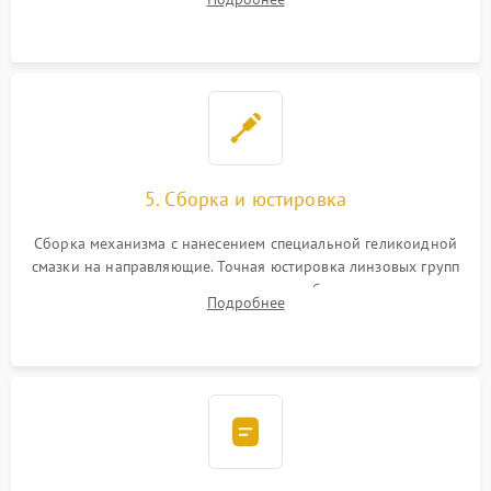
неисправного блока диафрагмы, датчиков положения или
поврежденных линз.
5. Сборка и юстировка
Сборка механизма с нанесением специальной геликоидной
смазки на направляющие. Точная юстировка линзовых групп
программным или механическим способом для устранения
Подробнее
бэк