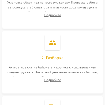
Установка объектива на тестовую камеру. Проверка работы
автофокуса, стабилизатора и плавности хода колец зума и
фокусировки. Визуальный осмотр линз на наличие царапин,
Подробнее
грибка, пыли и оценка состояния контактов байонета.
2. Разборка
Аккуратное снятие байонета и корпуса с использованием
специнструмента. Поэтапный демонтаж оптических блоков,
шлейфов и приводов. Обязательная маркировка положения
Подробнее
линзовых групп для сохранения заводской центровки при
сборке.