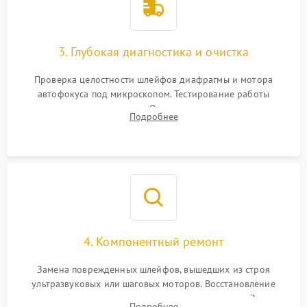
3. Глубокая диагностика и очистка
Проверка целостности шлейфов диафрагмы и мотора
автофокуса под микроскопом. Тестирование работы
электромагнитного привода. Очистка оптических элементов
Подробнее
от пыли, следов влаги и грибка спецрастворами без
повреждения просветления.
4. Компонентный ремонт
Замена поврежденных шлейфов, вышедших из строя
ультразвуковых или шаговых моторов. Восстановление
геометрии направляющих при заклинивании зума. Замена
Подробнее