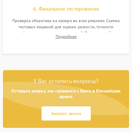
6. Финальное тестирование
Проверка объектива на камере во всех режимах. Съемка
тестовых мишеней для оценки резкости, точности
автофокуса и отсутствия искажений. Проверка работы
Подробнее
диафрагмы на закрытых значениях и тестирование
оптической стабилизации.
У Вас остались вопросы?
Оставьте заявку, мы свяжемся с Вами в ближайшее
время
Заказать звонок