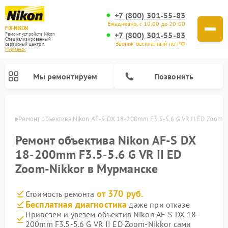
+7 (800) 301-55-83
Ежедневно, с 10:00 до 20:00
FIX-NIKON
+7 (800) 301-55-83
Ремонт устройств Nikon
Специализированный
Звонок бесплатный по РФ
cервисный центр г.
Мурманск
Мы ремонтируем
Позвонить
анске
Ремонт объектива Nikon AF-S DX 18-200mm F3.5-5.6 G VR II ED Zoom-
Ремонт объектива Nikon AF-S DX
18-200mm F3.5-5.6 G VR II ED
Zoom-Nikkor в Мурманске
от 370 руб.
Стоимость ремонта
Бесплатная диагностика
даже при отказе
Привезем и увезем объектив Nikon AF-S DX 18-
Ремонт цифровых монокуляров Nikon
Ремонт оптических прицелов Nikon
Ремонт цифровых биноклей Nikon
Ремонт оптических нивелиров Nikon
200mm F3.5-5.6 G VR II ED Zoom-Nikkor сами