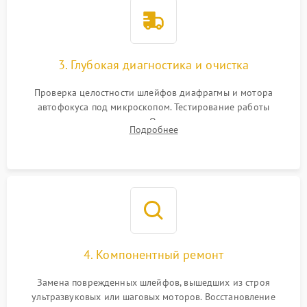
3. Глубокая диагностика и очистка
Проверка целостности шлейфов диафрагмы и мотора
автофокуса под микроскопом. Тестирование работы
электромагнитного привода. Очистка оптических элементов
Подробнее
от пыли, следов влаги и грибка спецрастворами без
повреждения просветления.
4. Компонентный ремонт
Замена поврежденных шлейфов, вышедших из строя
ультразвуковых или шаговых моторов. Восстановление