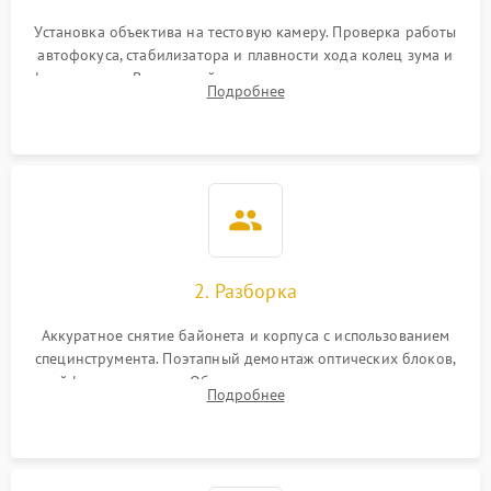
Установка объектива на тестовую камеру. Проверка работы
автофокуса, стабилизатора и плавности хода колец зума и
фокусировки. Визуальный осмотр линз на наличие царапин,
Подробнее
грибка, пыли и оценка состояния контактов байонета.
2. Разборка
Аккуратное снятие байонета и корпуса с использованием
специнструмента. Поэтапный демонтаж оптических блоков,
шлейфов и приводов. Обязательная маркировка положения
Подробнее
линзовых групп для сохранения заводской центровки при
сборке.