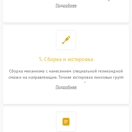
геометрии направляющих при заклинивании зума. Замена
Подробнее
неисправного блока диафрагмы, датчиков положения или
поврежденных линз.
5. Сборка и юстировка
Сборка механизма с нанесением специальной геликоидной
смазки на направляющие. Точная юстировка линзовых групп
программным или механическим способом для устранения
Подробнее
бэк