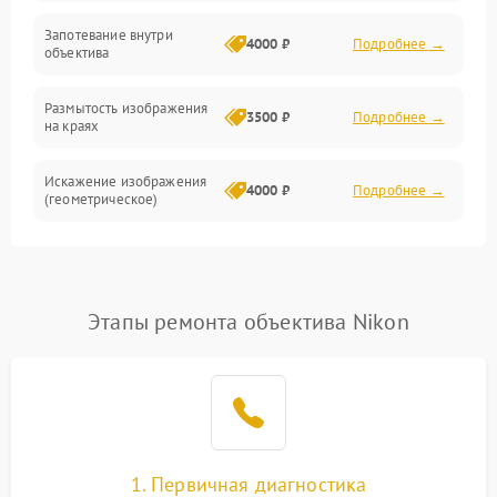
Запотевание внутри
4000 ₽
Подробнее →
объектива
Размытость изображения
3500 ₽
Подробнее →
на краях
Искажение изображения
4000 ₽
Подробнее →
(геометрическое)
Появление бликов или
3500 ₽
Подробнее →
ореолов
Этапы ремонта объектива Nikon
Проблемы с резкостью
при всех фокусных
4500 ₽
Подробнее →
расстояниях
1. Первичная диагностика