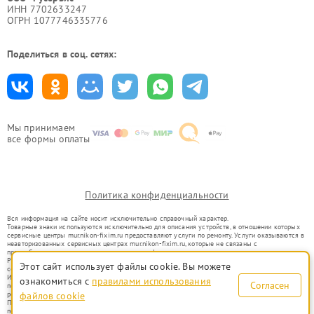
ИНН 7702633247
ОГРН 1077746335776
Поделиться в соц. сетях:
Мы принимаем
все формы оплаты
Политика конфиденциальности
Вся информация на сайте носит исключительно справочный характер.
Товарные знаки используются исключительно для описания устройств, в отношении которых
сервисные центры mur.nikon-fixim.ru предоставляют услуги по ремонту. Услуги оказываются в
неавторизованных сервисных центрах mur.nikon-fixim.ru, которые не связаны с
правообладателями товарных знаков или их официальными представителями.
Ремонт осуществляется для устройств, уже введенных в гражданский оборот в соответствии
Этот сайт использует файлы cookie. Вы можете
со статьей 1487 ГК РФ.
Использование товарных знаков не преследует цели индивидуализации услуг или введения
ознакомиться с
правилами использования
Согласен
потребителей в заблуждение, а служит для информирования о предоставляемых услугах по
ремонту техники указанных брендов.
файлов cookie
Представленная на сайте информация не является публичной офертой, определяемой
положениями Статьи 437(2) Гражданского кодекса РФ