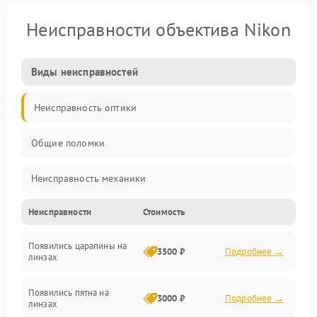
Неисправности объектива Nikon
Виды неисправностей
Неисправность оптики
Общие поломки
Неисправность механики
Неисправности
Стоимость
Неисправность электроники (если объектив с мотором/
стабилизатором)
Появились царапины на
3500 ₽
Подробнее →
линзах
Прочие неисправности
Появились пятна на
3000 ₽
Подробнее →
линзах