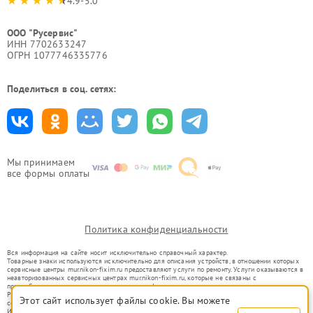
4.9-5.0
ООО "Русервис"
ИНН 7702633247
ОГРН 1077746335776
Поделиться в соц. сетях:
Мы принимаем
все формы оплаты
Политика конфиденциальности
Вся информация на сайте носит исключительно справочный характер.
Товарные знаки используются исключительно для описания устройств, в отношении которых
сервисные центры mur.nikon-fixim.ru предоставляют услуги по ремонту. Услуги оказываются в
неавторизованных сервисных центрах mur.nikon-fixim.ru, которые не связаны с
правообладателями товарных знаков или их официальными представителями.
Ремонт осуществляется для устройств, уже введенных в гражданский оборот в соответствии
Этот сайт использует файлы cookie. Вы можете
со статьей 1487 ГК РФ.
Использование товарных знаков не преследует цели индивидуализации услуг или введения