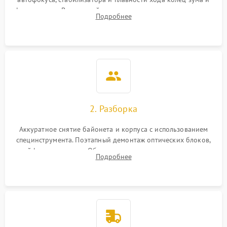
фокусировки. Визуальный осмотр линз на наличие царапин,
Подробнее
грибка, пыли и оценка состояния контактов байонета.
2. Разборка
Аккуратное снятие байонета и корпуса с использованием
специнструмента. Поэтапный демонтаж оптических блоков,
шлейфов и приводов. Обязательная маркировка положения
Подробнее
линзовых групп для сохранения заводской центровки при
сборке.