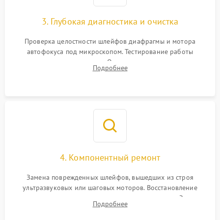
3. Глубокая диагностика и очистка
Проверка целостности шлейфов диафрагмы и мотора
автофокуса под микроскопом. Тестирование работы
электромагнитного привода. Очистка оптических элементов
Подробнее
от пыли, следов влаги и грибка спецрастворами без
повреждения просветления.
4. Компонентный ремонт
Замена поврежденных шлейфов, вышедших из строя
ультразвуковых или шаговых моторов. Восстановление
геометрии направляющих при заклинивании зума. Замена
Подробнее
неисправного блока диафрагмы, датчиков положения или
поврежденных линз.