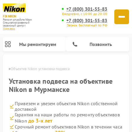
+7 (800) 301-55-83
Ежедневно, с 10:00 до 20:00
FIX-NIKON
+7 (800) 301-55-83
Ремонт устройств Nikon
Специализированный
Звонок бесплатный по РФ
cервисный центр г.
Мурманск
Мы ремонтируем
Позвонить
анске
Объектив Nikon установка подвеса
Установка подвеса на объективе
Nikon в Мурманске
Привезем и увезем объектив Nikon собственной
доставкой
Гарантия на наши работы по ремонту объективов
до 3-х лет
Nikon
Ремонт цифровых монокуляров Nikon
Ремонт оптических прицелов Nikon
Ремонт цифровых биноклей Nikon
Ремонт оптических нивелиров Nikon
Срочный ремонт объективов Nikon в течении часа