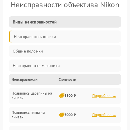
Неисправности объектива Nikon
Виды неисправностей
Неисправность оптики
Общие поломки
Неисправность механики
Неисправности
Стоимость
Неисправность электроники (если объектив с мотором/
стабилизатором)
Появились царапины на
3500 ₽
Подробнее →
линзах
Прочие неисправности
Появились пятна на
3000 ₽
Подробнее →
линзах