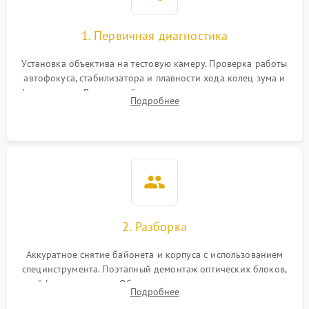
1. Первичная диагностика
Установка объектива на тестовую камеру. Проверка работы
автофокуса, стабилизатора и плавности хода колец зума и
фокусировки. Визуальный осмотр линз на наличие царапин,
Подробнее
грибка, пыли и оценка состояния контактов байонета.
2. Разборка
Аккуратное снятие байонета и корпуса с использованием
специнструмента. Поэтапный демонтаж оптических блоков,
шлейфов и приводов. Обязательная маркировка положения
Подробнее
линзовых групп для сохранения заводской центровки при