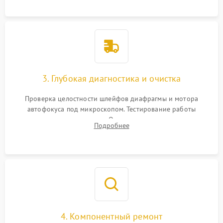
сборке.
3. Глубокая диагностика и очистка
Проверка целостности шлейфов диафрагмы и мотора
автофокуса под микроскопом. Тестирование работы
электромагнитного привода. Очистка оптических элементов
Подробнее
от пыли, следов влаги и грибка спецрастворами без
повреждения просветления.
4. Компонентный ремонт