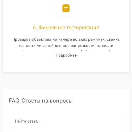
6. Финальное тестирование
Проверка объектива на камере во всех режимах. Съемка
тестовых мишеней для оценки резкости, точности
автофокуса и отсутствия искажений. Проверка работы
Подробнее
диафрагмы на закрытых значениях и тестирование
оптической стабилизации.
FAQ. Ответы на вопросы