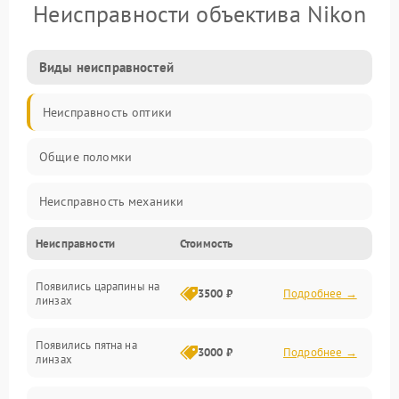
Неисправности объектива Nikon
Виды неисправностей
Неисправность оптики
Общие поломки
Неисправность механики
Неисправности
Стоимость
Неисправность электроники (если объектив с мотором/
стабилизатором)
Появились царапины на
3500 ₽
Подробнее →
линзах
Прочие неисправности
Появились пятна на
3000 ₽
Подробнее →
линзах