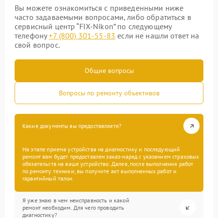
Вы можете ознакомиться с приведенными ниже
часто задаваемыми вопросами, либо обратиться в
сервисный центр “FIX-Nikon” по следующему
телефону
+7 (800) 301-55-83
если не нашли ответ на
свой вопрос.
Общие вопросы
Вопросы по ремонту объективов
Какие документы вы предоставляете?
На этапе приема устройства на диагностику и последующий
ремонт вам будет предоставлен заказ-наряд с указанием страховых
обязательств на ваше устройство. Далее, после выполнения работ
по ремонту техники, вы получите акт выполненных работ и
гарантийный талон.
Я уже знаю в чем неисправность и какой
ремонт необходим. Для чего проводить
диагностику?