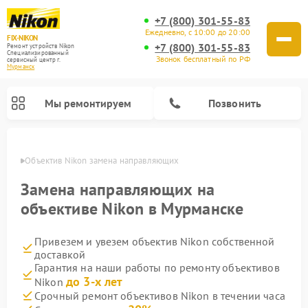
+7 (800) 301-55-83
Ежедневно, с 10:00 до 20:00
FIX-NIKON
+7 (800) 301-55-83
Ремонт устройств Nikon
Специализированный
Звонок бесплатный по РФ
cервисный центр г.
Мурманск
Мы ремонтируем
Позвонить
анске
Объектив Nikon замена направляющих
Замена направляющих на
объективе Nikon в Мурманске
Привезем и увезем объектив Nikon собственной
доставкой
Гарантия на наши работы по ремонту объективов
до 3-х лет
Nikon
Ремонт цифровых монокуляров Nikon
Ремонт оптических прицелов Nikon
Ремонт цифровых биноклей Nikon
Ремонт оптических нивелиров Nikon
Срочный ремонт объективов Nikon в течении часа