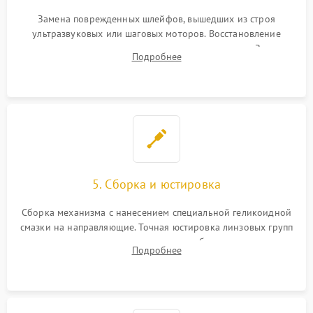
Замена поврежденных шлейфов, вышедших из строя
ультразвуковых или шаговых моторов. Восстановление
геометрии направляющих при заклинивании зума. Замена
Подробнее
неисправного блока диафрагмы, датчиков положения или
поврежденных линз.
5. Сборка и юстировка
Сборка механизма с нанесением специальной геликоидной
смазки на направляющие. Точная юстировка линзовых групп
программным или механическим способом для устранения
Подробнее
бэк