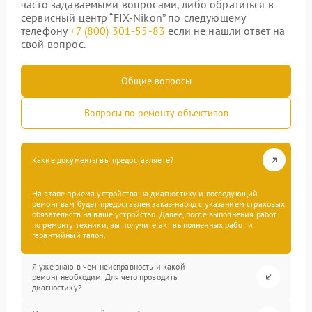
часто задаваемыми вопросами, либо обратиться в
сервисный центр “FIX-Nikon” по следующему
телефону
+7 (800) 301-55-83
если не нашли ответ на
свой вопрос.
Общие вопросы
Вопросы по ремонту объективов
Какие документы вы предоставляете?
На этапе приема устройства на диагностику и последующий
ремонт вам будет предоставлен заказ-наряд с указанием страховых
обязательств на ваше устройство. Далее, после выполнения работ
по ремонту техники, вы получите акт выполненных работ и
гарантийный талон.
Я уже знаю в чем неисправность и какой
ремонт необходим. Для чего проводить
диагностику?