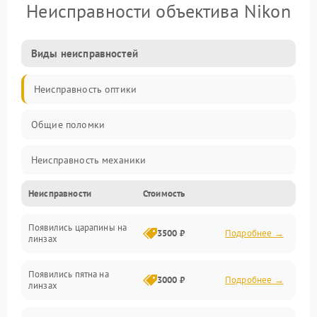
Неисправности объектива Nikon
Виды неисправностей
Неисправность оптики
Общие поломки
Неисправность механики
Неисправности
Стоимость
Неисправность электроники (если объектив с мотором/
стабилизатором)
Появились царапины на
3500 ₽
Подробнее →
линзах
Прочие неисправности
Появились пятна на
3000 ₽
Подробнее →
линзах