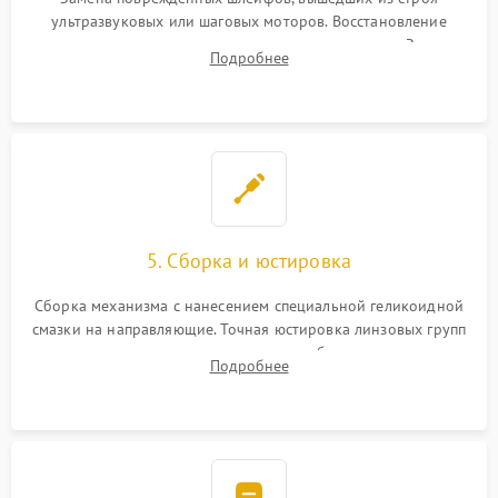
ультразвуковых или шаговых моторов. Восстановление
геометрии направляющих при заклинивании зума. Замена
Подробнее
неисправного блока диафрагмы, датчиков положения или
поврежденных линз.
5. Сборка и юстировка
Сборка механизма с нанесением специальной геликоидной
смазки на направляющие. Точная юстировка линзовых групп
программным или механическим способом для устранения
Подробнее
бэк