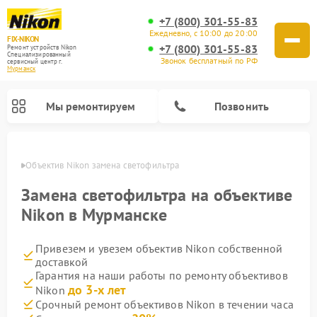
+7 (800) 301-55-83
Ежедневно, с 10:00 до 20:00
FIX-NIKON
+7 (800) 301-55-83
Ремонт устройств Nikon
Специализированный
Звонок бесплатный по РФ
cервисный центр г.
Мурманск
Мы ремонтируем
Позвонить
анске
Объектив Nikon замена светофильтра
Замена светофильтра на объективе
Nikon в Мурманске
Привезем и увезем объектив Nikon собственной
доставкой
Гарантия на наши работы по ремонту объективов
до 3-х лет
Nikon
Ремонт цифровых монокуляров Nikon
Ремонт оптических прицелов Nikon
Ремонт цифровых биноклей Nikon
Ремонт оптических нивелиров Nikon
Срочный ремонт объективов Nikon в течении часа