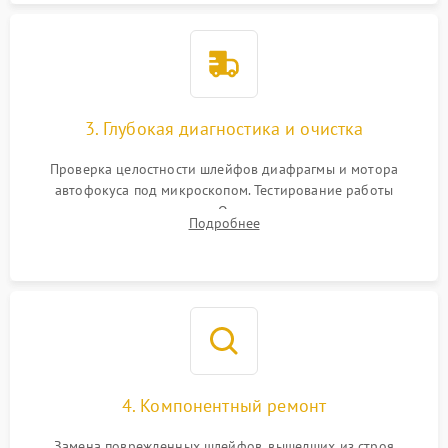
3. Глубокая диагностика и очистка
Проверка целостности шлейфов диафрагмы и мотора
автофокуса под микроскопом. Тестирование работы
электромагнитного привода. Очистка оптических элементов
Подробнее
от пыли, следов влаги и грибка спецрастворами без
повреждения просветления.
4. Компонентный ремонт
Замена поврежденных шлейфов, вышедших из строя