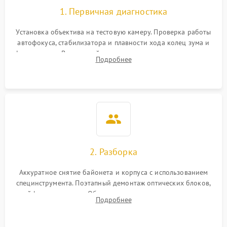
1. Первичная диагностика
Установка объектива на тестовую камеру. Проверка работы
автофокуса, стабилизатора и плавности хода колец зума и
фокусировки. Визуальный осмотр линз на наличие царапин,
Подробнее
грибка, пыли и оценка состояния контактов байонета.
2. Разборка
Аккуратное снятие байонета и корпуса с использованием
специнструмента. Поэтапный демонтаж оптических блоков,
шлейфов и приводов. Обязательная маркировка положения
Подробнее
линзовых групп для сохранения заводской центровки при
сборке.