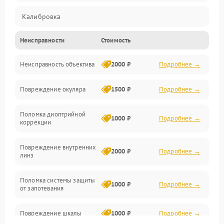
Калибровка
Неисправности
Стоимость
Механика
Неисправность объектива
2000 ₽
Подробнее →
Электропитание
Повреждение окуляра
1500 ₽
Подробнее →
Электроника
Поломка диоптрийной
Аксессуары
1000 ₽
Подробнее →
коррекции
Повреждение внутренних
2000 ₽
Подробнее →
линз
Поломка системы защиты
1000 ₽
Подробнее →
от запотевания
Повреждение шкалы
1000 ₽
Подробнее →