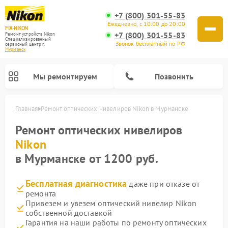
+7 (800) 301-55-83
Ежедневно, с 10:00 до 20:00
FIX-NIKON
+7 (800) 301-55-83
Ремонт устройств Nikon
Специализированный
Звонок бесплатный по РФ
cервисный центр г.
Мурманск
Мы ремонтируем
Позвонить
Главная
Ремонт оптических нивелиров Nikon в Мурманске
Ремонт оптических нивелиров
Nikon
в Мурманске от 1200 руб.
Бесплатная диагностика
даже при отказе от
ремонта
Привезем и увезем оптический нивелир Nikon
собственной доставкой
Ремонт цифровых биноклей Nikon
Ремонт цифровых монокуляров Nikon
Ремонт оптических прицелов Nikon
Гарантия на наши работы по ремонту оптических