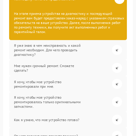
На этапе приема устройства на диагностику и последующий
ремонт вам будет предоставлен заказ-наряд с указанием страховых
обязательств на ваше устройство. Далее, после выполнения работ
по ремонту техники, вы получите акт выполненных работ и
гарантийный талон.
Я уже знаю в чем неисправность и какой
ремонт необходим. Для чего проводить
диагностику?
Мне нужен срочный ремонт. Сможете
сделать?
Я хочу, чтобы мое устройство
ремонтировали при мне.
Я хочу, чтобы мое устройство
ремонтировалось только оригинальными
запчастями.
Как я узнаю, что мое устройство готово?
От чего зависит срок ремонта техники?