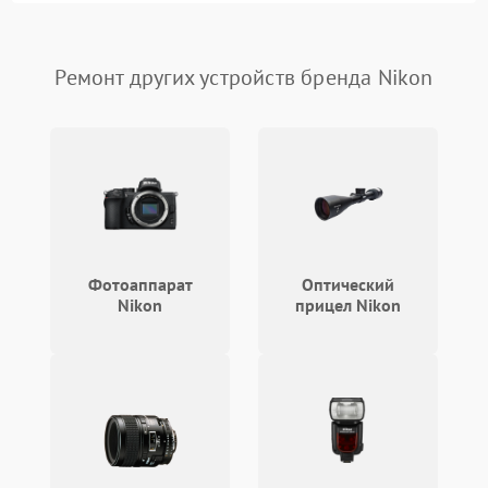
Плохая видимость шкалы
1800 ₽
Подробнее →
Ремонт других устройств бренда Nikon
Запотевание линз
3000 ₽
Подробнее →
Царапины на линзах
2500 ₽
Подробнее →
Потеря резкости
2000 ₽
Подробнее →
Искажение изображения
2000 ₽
Подробнее →
Фотоаппарат
Оптический
Nikon
прицел Nikon